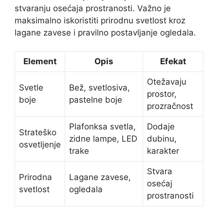
stvaranju osećaja prostranosti. Važno je
maksimalno iskoristiti prirodnu svetlost kroz
lagane zavese i pravilno postavljanje ogledala.
Element
Opis
Efekat
Otežavaju
Svetle
Bež, svetlosiva,
prostor,
boje
pastelne boje
prozračnost
Plafonksa svetla,
Dodaje
Strateško
zidne lampe, LED
dubinu,
osvetljenje
trake
karakter
Stvara
Prirodna
Lagane zavese,
osećaj
svetlost
ogledala
prostranosti