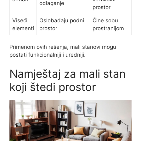
odlaganje
prostor
Viseći
Oslobađaju podni
Čine sobu
elementi
prostor
prostranijom
Primenom ovih rešenja, mali stanovi mogu
postati funkcionalniji i uredniji.
Namještaj za mali stan
koji štedi prostor