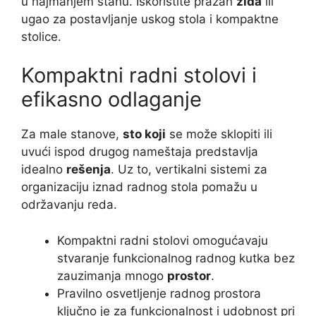
u najmanjem stanu. Iskoristite prazan
zida
ili
ugao za postavljanje uskog stola i kompaktne
stolice.
Kompaktni radni stolovi i
efikasno odlaganje
Za male stanove,
sto koji
se može sklopiti ili
uvući ispod drugog nameštaja predstavlja
idealno
rešenja
. Uz to, vertikalni sistemi za
organizaciju iznad radnog stola pomažu u
održavanju reda.
Kompaktni radni stolovi omogućavaju
stvaranje funkcionalnog radnog kutka bez
zauzimanja mnogo
prostor
.
Pravilno osvetljenje radnog prostora
ključno je za funkcionalnost i udobnost pri