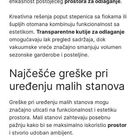
efikasnost postojećeg
prostora za odlaganje
.
Kreativna rešenja poput stepenica sa fiokama ili
šupljih otomana kombinuju funkcionalnost sa
estetikom.
Transparentne kutije za odlaganje
omogućavaju lak pregled sadržaja, dok
vakuumske vreće značajno smanjuju volumen
sezonske garderobe i posteljine.
Najčešće greške pri
uređenju malih stanova
Greške pri uređenju malih stanova mogu
značajno uticati na funkcionalnost i estetiku
prostora. Mali stanovi zahtevaju posebnu
pažnju kako bi se maksimalno iskoristio
prostor
i stvorio udoban ambijent.