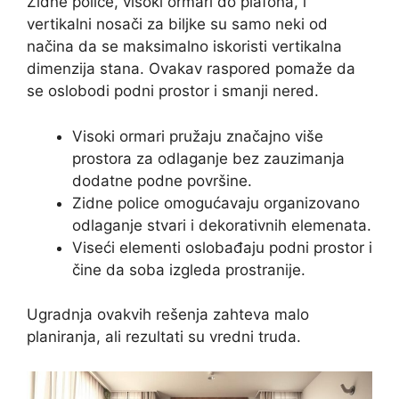
Zidne police, visoki ormari do plafona, i
vertikalni nosači za biljke su samo neki od
načina da se maksimalno iskoristi vertikalna
dimenzija stana. Ovakav raspored pomaže da
se oslobodi podni prostor i smanji nered.
Visoki ormari pružaju značajno više
prostora za odlaganje bez zauzimanja
dodatne podne površine.
Zidne police omogućavaju organizovano
odlaganje stvari i dekorativnih elemenata.
Viseći elementi oslobađaju podni prostor i
čine da soba izgleda prostranije.
Ugradnja ovakvih rešenja zahteva malo
planiranja, ali rezultati su vredni truda.