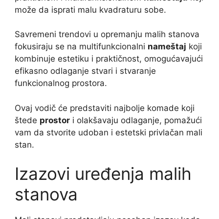
može da isprati malu kvadraturu sobe.
Savremeni trendovi u opremanju malih stanova
fokusiraju se na multifunkcionalni
nameštaj
koji
kombinuje estetiku i praktičnost, omogućavajući
efikasno odlaganje stvari i stvaranje
funkcionalnog prostora.
Ovaj vodič će predstaviti najbolje komade koji
štede
prostor
i olakšavaju odlaganje, pomažući
vam da stvorite udoban i estetski privlačan mali
stan.
Izazovi uređenja malih
stanova