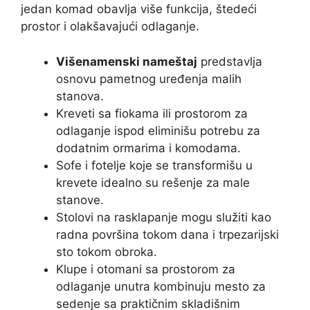
jedan komad obavlja više funkcija, štedeći
prostor i olakšavajući odlaganje.
Višenamenski nameštaj
predstavlja
osnovu pametnog uređenja malih
stanova.
Kreveti sa fiokama ili prostorom za
odlaganje ispod eliminišu potrebu za
dodatnim ormarima i komodama.
Sofe i fotelje koje se transformišu u
krevete idealno su rešenje za male
stanove.
Stolovi na rasklapanje mogu služiti kao
radna površina tokom dana i trpezarijski
sto tokom obroka.
Klupe i otomani sa prostorom za
odlaganje unutra kombinuju mesto za
sedenje sa praktičnim skladišnim