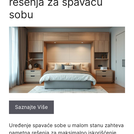
rešenja za spavaću
sobu
Saznajte Više
Uređenje spavaće sobe u malom stanu zahteva
pametna rešenja za maksimalno iskorišćenje