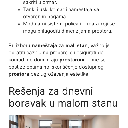
sakriti u ormar.
Tanki i uski komadi nameštaja sa
otvorenim nogama.
Modularni sistemi polica i ormara koji se
mogu prilagoditi dimenzijama prostora.
Pri izboru
nameštaja
za
mali stan
, važno je
obratiti pažnju na proporcije i osigurati da
komadi ne dominiraju
prostorom
. Time se
postiže optimalno iskorišćenje dostupnog
prostora
bez ugrožavanja estetike.
Rešenja za dnevni
boravak u malom stanu