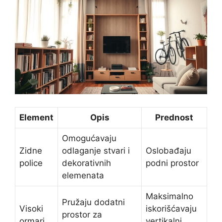
Element
Opis
Prednost
Omogućavaju
Zidne
odlaganje stvari i
Oslobađaju
police
dekorativnih
podni prostor
elemenata
Maksimalno
Pružaju dodatni
Visoki
iskorišćavaju
prostor za
ormari
vertikalni