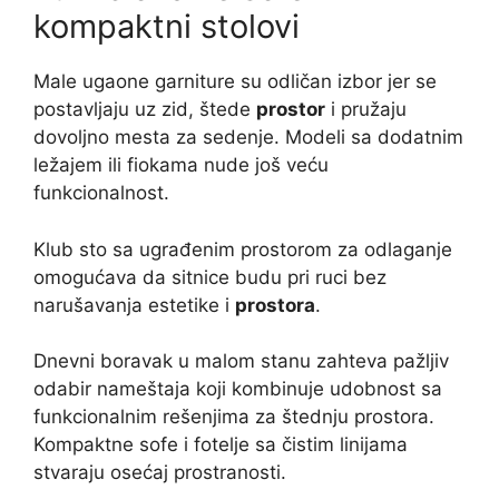
kompaktni stolovi
Male ugaone garniture su odličan izbor jer se
postavljaju uz zid, štede
prostor
i pružaju
dovoljno mesta za sedenje. Modeli sa dodatnim
ležajem ili fiokama nude još veću
funkcionalnost.
Klub sto sa ugrađenim prostorom za odlaganje
omogućava da sitnice budu pri ruci bez
narušavanja estetike i
prostora
.
Dnevni boravak u malom stanu zahteva pažljiv
odabir nameštaja koji kombinuje udobnost sa
funkcionalnim rešenjima za štednju prostora.
Kompaktne sofe i fotelje sa čistim linijama
stvaraju osećaj prostranosti.