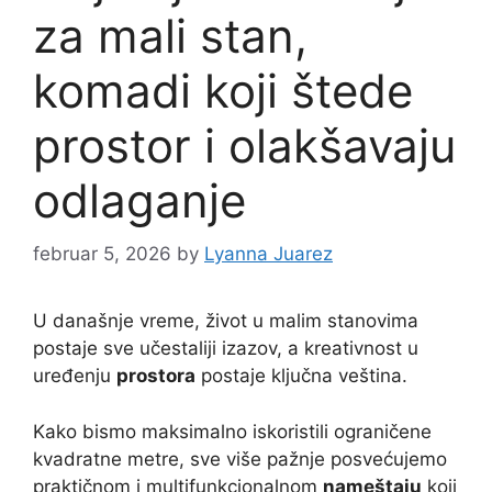
za mali stan,
komadi koji štede
prostor i olakšavaju
odlaganje
februar 5, 2026
by
Lyanna Juarez
U današnje vreme, život u malim stanovima
postaje sve učestaliji izazov, a kreativnost u
uređenju
prostora
postaje ključna veština.
Kako bismo maksimalno iskoristili ograničene
kvadratne metre, sve više pažnje posvećujemo
praktičnom i multifunkcionalnom
nameštaju
koji