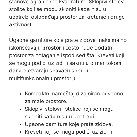
stanove ograničene kvadrature. Sklopivi stolovi i
stolice koji se mogu skloniti kada nisu u
upotrebi oslobađaju prostor za kretanje i druge
aktivnosti.
Ugaone garniture koje prate zidove maksimalno
iskorišćavaju
prostor
i često nude dodatni
prostor za odlaganje ispod sedišta. Kreveti koji
se mogu podići uz zid ili sakriti u ormar tokom
dana pretvaraju spavaću sobu u
multifunkcionalnu prostoriju.
Kompaktni nameštaj dizajniran posebno
za male prostore.
Sklopivi stolovi i stolice koji se mogu
skloniti kada nisu u upotrebi.
Ugaone garniture koje prate zidove.
Kreveti koji se mogu podići uz zid ili