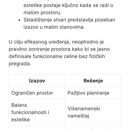
estetike postaje ključno kada se radi o
malom prostoru.
Skladištenje stvari predstavlja poseban
izazov u malim stanovima.
U cilju efikasnog uređenja, neophodno je
pravilno zoniranje prostora kako bi se jasno
definisale funkcionalne celine bez fizičkih
pregrada.
Izazov
Rešenje
Ograničen prostor
Pažljivo planiranje
Balans
Višenamenski
funkcionalnosti i
nameštaj
estetike