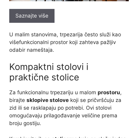
Saznajte više
U malim stanovima, trpezarija često služi kao
višefunkcionalni prostor koji zahteva pažljiv
odabir nameštaja.
Kompaktni stolovi i
praktične stolice
Za funkcionalnu trpezariju u malom
prostoru
,
birajte
sklopive stolove
koji se pričvršćuju za
zid ili se rasklapaju po potrebi. Ovi stolovi
omogućavaju prilagođavanje veličine prema
broju gostiju.