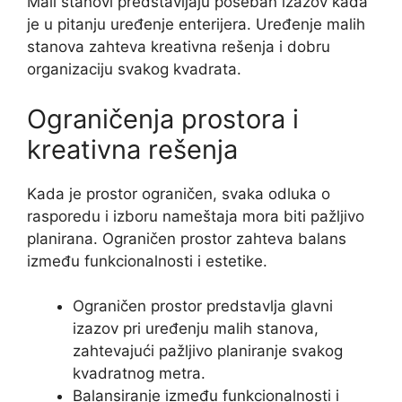
Mali stanovi predstavljaju poseban izazov kada
je u pitanju uređenje enterijera. Uređenje malih
stanova zahteva kreativna rešenja i dobru
organizaciju svakog kvadrata.
Ograničenja prostora i
kreativna rešenja
Kada je prostor ograničen, svaka odluka o
rasporedu i izboru nameštaja mora biti pažljivo
planirana. Ograničen prostor zahteva balans
između funkcionalnosti i estetike.
Ograničen prostor predstavlja glavni
izazov pri uređenju malih stanova,
zahtevajući pažljivo planiranje svakog
kvadratnog metra.
Balansiranje između funkcionalnosti i