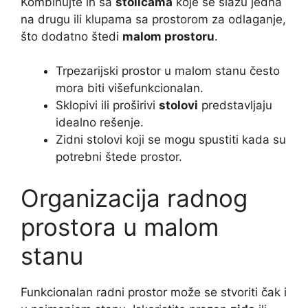
Kombinujte ih sa
stolicama
koje se slažu jedna
na drugu ili klupama sa prostorom za odlaganje,
što dodatno štedi
malom prostoru
.
Trpezarijski prostor u malom stanu često
mora biti višefunkcionalan.
Sklopivi ili proširivi
stolovi
predstavljaju
idealno rešenje.
Zidni stolovi koji se mogu spustiti kada su
potrebni štede prostor.
Organizacija radnog
prostora u malom
stanu
Funkcionalan radni prostor može se stvoriti čak i