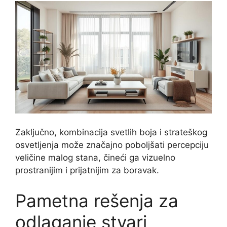
Zaključno, kombinacija svetlih boja i strateškog
osvetljenja može značajno poboljšati percepciju
veličine malog stana, čineći ga vizuelno
prostranijim i prijatnijim za boravak.
Pametna rešenja za
odlaganje stvari