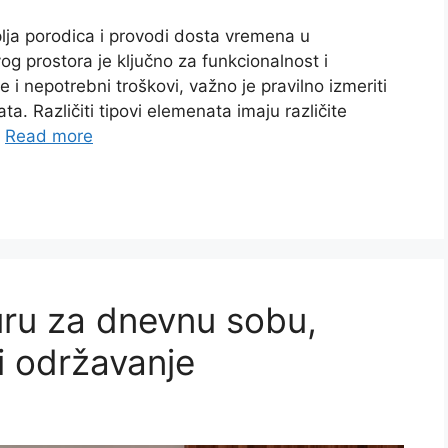
lja porodica i provodi dosta vremena u
og prostora je ključno za funkcionalnost i
i nepotrebni troškovi, važno je pravilno izmeriti
a. Različiti tipovi elemenata imaju različite
…
Read more
uru za dnevnu sobu,
 i održavanje