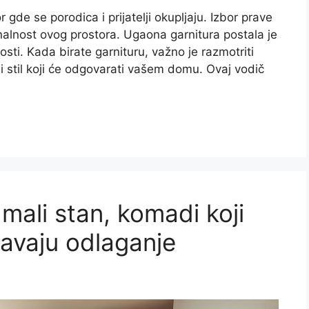
de se porodica i prijatelji okupljaju. Izbor prave
onalnost ovog prostora. Ugaona garnitura postala je
sti. Kada birate garnituru, važno je razmotriti
 i stil koji će odgovarati vašem domu. Ovaj vodič
 mali stan, komadi koji
šavaju odlaganje