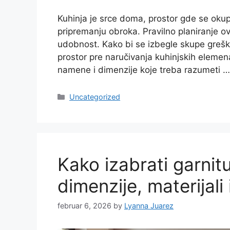
Kuhinja je srce doma, prostor gde se okup
pripremanju obroka. Pravilno planiranje ov
udobnost. Kako bi se izbegle skupe greške 
prostor pre naručivanja kuhinjskih elemenat
namene i dimenzije koje treba razumeti 
Categories
Uncategorized
Kako izabrati garnit
dimenzije, materijali
februar 6, 2026
by
Lyanna Juarez