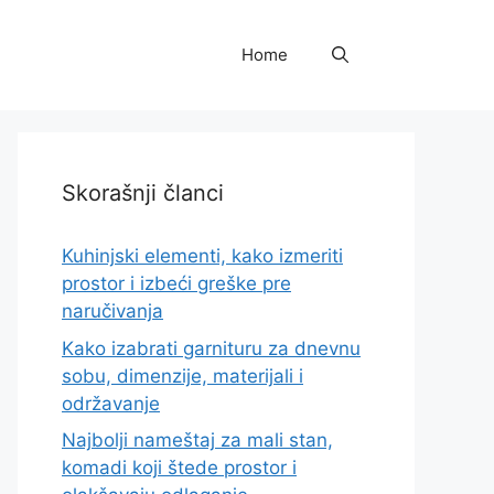
Home
Skorašnji članci
Kuhinjski elementi, kako izmeriti
prostor i izbeći greške pre
naručivanja
Kako izabrati garnituru za dnevnu
sobu, dimenzije, materijali i
održavanje
Najbolji nameštaj za mali stan,
komadi koji štede prostor i