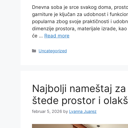
Dnevna soba je srce svakog doma, prostor g
garniture je ključan za udobnost i funkci
popularna zbog svoje praktičnosti i udobno
dimenzije prostora, materijale izrade, kao
će …
Read more
Categories
Uncategorized
Najbolji nameštaj za
štede prostor i olak
februar 5, 2026
by
Lyanna Juarez