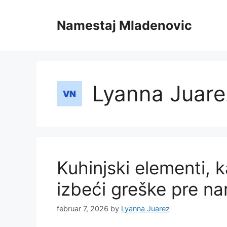
Skip
to
Namestaj Mladenovic
content
Lyanna Juare
Kuhinjski elementi, k
izbeći greške pre na
februar 7, 2026
by
Lyanna Juarez